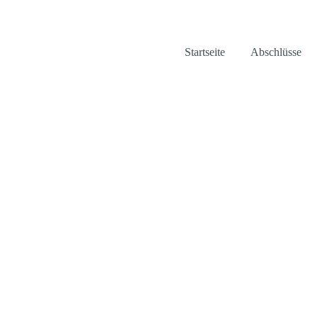
Startseite
Abschlüsse
kwunsch!
OMMENSKLASSEN
0