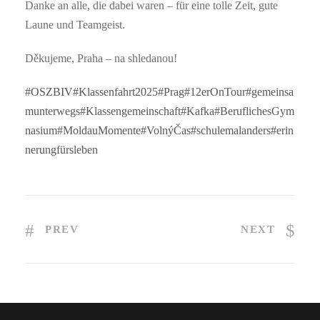
Danke an alle, die dabei waren – für eine tolle Zeit, gute
Laune und Teamgeist.
Děkujeme, Praha – na shledanou!
#OSZBIV
#Klassenfahrt2025
#Prag
#12erOnTour
#gemeinsa
munterwegs
#Klassengemeinschaft
#Kafka
#BeruflichesGym
nasium
#MoldauMomente
#VolnýČas
#schulemalanders
#erin
nerungfürsleben
PREV
NEXT