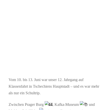
hinterlassen hat.
BY
DOMINIK SPRECHERT
ALLGEMEIN
BERUFLICHES GYMNASIUM
,
EXKURSION
,
OSZ
BIV
,
PRAG
0
Vom 10. bis 13. Juni war unser 12. Jahrgang auf
Klassenfahrt in Tschechiens Hauptstadt – und es war mehr
als nur ein Schultrip.
Zwischen Prager Burg
, Kafka-Museum
und