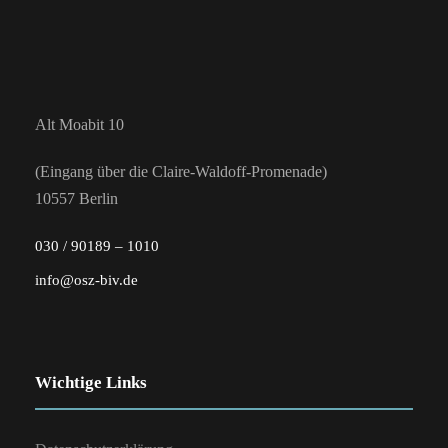
t
g
A
u
n
n
Alt Moabit 10
s
(Eingang über die Claire-Waldoff-Promenade)
g
i
10557 Berlin
c
e
030 / 90189 – 1010
h
info@osz-biv.de
n
t
S
e
Wichtige Links
n
u
-