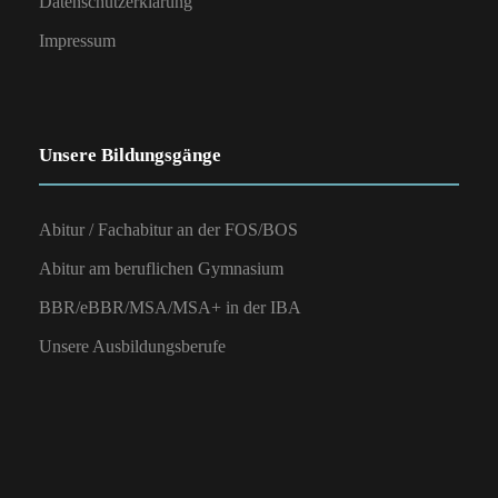
Datenschutzerklärung
c
N
Impressum
h
a
v
e
Unsere Bildungsgänge
i
u
g
Abitur / Fachabitur an der FOS/BOS
n
Abitur am beruflichen Gymnasium
a
BBR/eBBR/MSA/MSA+ in der IBA
t
d
Unsere Ausbildungsberufe
i
A
o
n
n