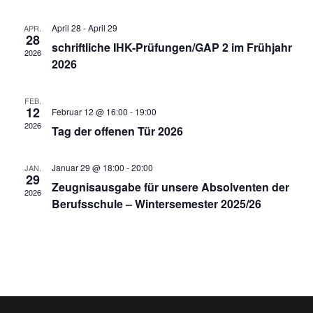
e
t
e
e
r
t
April 28
-
April 29
APR.
r
u
28
a
schriftliche IHK-Prüfungen/GAP 2 im Frühjahr
2026
m
2026
w
a
n
ä
FEB.
s
12
h
Februar 12 @ 16:00
-
19:00
n
2026
Tag der offenen Tür 2026
l
t
e
s
a
n
Januar 29 @ 18:00
-
20:00
JAN.
29
Zeugnisausgabe für unsere Absolventen der
.
2026
t
l
Berufsschule – Wintersemester 2025/26
t
a
u
l
n