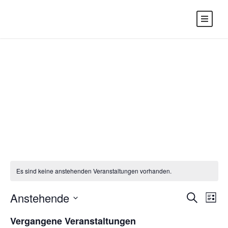
Events
Es sind keine anstehenden Veranstaltungen vorhanden.
Anstehende
V
V
S
L
u
i
D
c
e
Vergangene Veranstaltungen
s
h
a