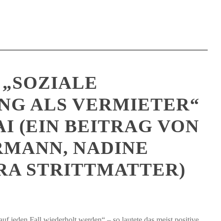
„SOZIALE
G ALS VERMIETER“
MAI (EIN BEITRAG VON
RMANN, NADINE
RA STRITTMATTER)
f jeden Fall wiederholt werden“ – so lautete das meist positive