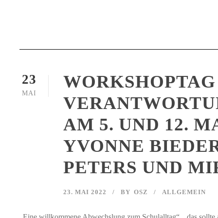
WORKSHOPTAG 
23
MAI
VERANTWORTUN
AM 5. UND 12. 
YVONNE BIEDE
PETERS UND MI
23. MAI 2022
BY
OSZ
ALLGEMEIN
„Eine willkommene Abwechslung zum Schulalltag“, „das sollte au