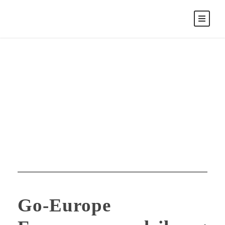
GoEurope
Tag
Go-Europe