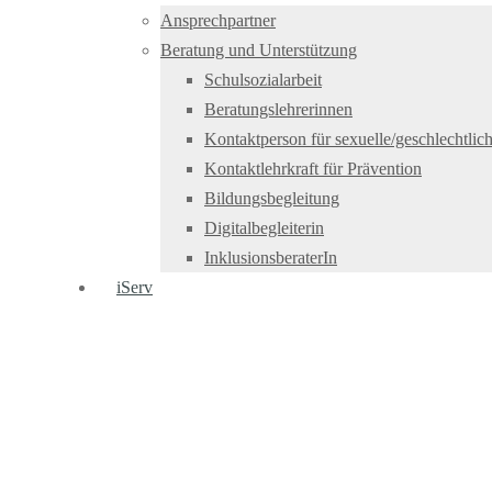
Ansprechpartner
Beratung und Unterstützung
Schulsozialarbeit
Beratungslehrerinnen
Kontaktperson für sexuelle/geschlechtlich
Kontaktlehrkraft für Prävention
Bildungsbegleitung
Digitalbegleiterin
InklusionsberaterIn
iServ
« All Veranstaltungen
Tag der offenen Tür 2026
Februar 12 @ 16:00
-
19:00