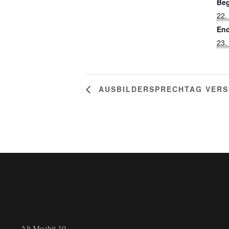
Beg
22.
End
23.
AUSBILDERSPRECHTAG VERS
Alt Moabit 10