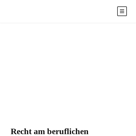
RECHT AM
BERUFLICHEN
GYMNASIUM
Recht am beruflichen